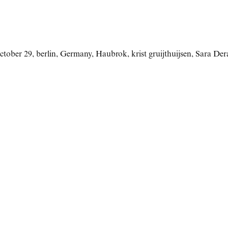
October 29
,
berlin
,
Germany
,
Haubrok
,
krist gruijthuijsen
,
Sara Der